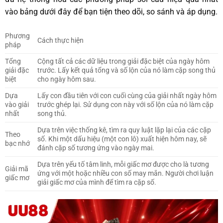
vào bảng dưới đây để bạn tiện theo dõi, so sánh và áp dụng.
Phương
Cách thực hiện
pháp
Tổng
Cộng tất cả các dữ liệu trong giải đặc biệt của ngày hôm
giải đặc
trước. Lấy kết quả tổng và số lộn của nó làm cặp song thủ
biệt
cho ngày hôm sau.
Dựa
Lấy con đầu tiên với con cuối cùng của giải nhất ngày hôm
vào giải
trước ghép lại. Sử dụng con này với số lộn của nó làm cặp
nhất
song thủ.
Dựa trên việc thống kê, tìm ra quy luật lặp lại của các cặp
Theo
số. Khi một dấu hiệu (một con lô) xuất hiện hôm nay, sẽ
bạc nhớ
đánh cặp số tương ứng vào ngày mai.
Dựa trên yếu tố tâm linh, mỗi giấc mơ được cho là tương
Giải mã
ứng với một hoặc nhiều con số may mắn. Người chơi luận
giấc mơ
giải giấc mơ của mình để tìm ra cặp số.