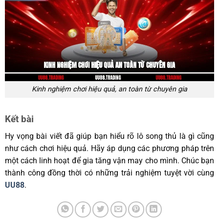
Kinh nghiệm chơi hiệu quả, an toàn từ chuyên gia
Kết bài
Hy vọng bài viết đã giúp bạn hiểu rõ lô song thủ là gì cũng
như cách chơi hiệu quả. Hãy áp dụng các phương pháp trên
một cách linh hoạt để gia tăng vận may cho mình. Chúc bạn
thành công đồng thời có những trải nghiệm tuyệt vời cùng
UU88
.