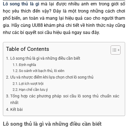
Lô song thủ là gì
mà lại được nhiều anh em trong giới số
học yêu thích đến vậy? Đây là một trong những cách chơi
phổ biến, an toàn và mang lại hiệu quả cao cho người tham
gia. Hãy cùng UU88 khám phá chi tiết về hình thức này cũng
như các bí quyết soi cầu hiệu quả ngay sau đây.
Table of Contents
Lô song thủ là gì và những điều cần biết
Định nghĩa
So sánh với bạch thủ, lô xiên
Ưu và nhược điểm khi lựa chọn chơi lô song thủ
Lợi ích vượt trội
Hạn chế cần lưu ý
Tổng hợp các phương pháp soi cầu lô song thủ chuẩn xác
nhất
Kết bài
Lô song thủ là gì và những điều cần biết