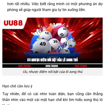
hơn rất nhiều. Việc biết rằng mình có một phương án dự
phòng sẽ giúp người tham gia tự tin xuống tiền.
Ưu, nhược điểm nổi bật của lô song thủ
Hạn chế cần lưu ý
Tuy nhiên, để có cái nhìn toàn diện, bạn cũng cần thẳng
thắn nhìn vào một vài mặt hạn chế khi tìm hiểu song thủ lô