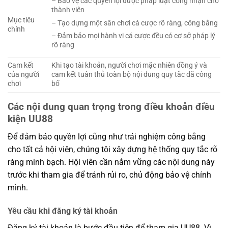
– Bảo vệ các quyền lợi được pháp luật công nhận cho
thành viên
Mục tiêu
– Tạo dựng một sân chơi cá cược rõ ràng, công bằng
chính
– Đảm bảo mọi hành vi cá cược đều có cơ sở pháp lý
rõ ràng
Cam kết
Khi tạo tài khoản, người chơi mặc nhiên đồng ý và
của người
cam kết tuân thủ toàn bộ nội dung quy tắc đã công
chơi
bố
Các nội dung quan trọng trong điều khoản điều
kiện UU88
Để đảm bảo quyền lợi cũng như trải nghiệm công bằng
cho tất cả hội viên, chúng tôi xây dựng hệ thống quy tắc rõ
ràng minh bạch. Hội viên cần nắm vững các nội dung này
trước khi tham gia để tránh rủi ro, chủ động bảo vệ chính
mình.
Yêu cầu khi đăng ký tài khoản
Đăng ký tài khoản là bước đầu tiên để tham gia UU88. Vì