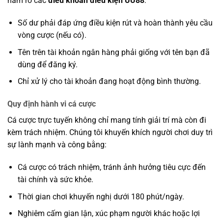
nắm rõ các
điều khoản điều kiện UU88
:
Số dư phải đáp ứng điều kiện rút và hoàn thành yêu cầu
vòng cược (nếu có).
Tên trên tài khoản ngân hàng phải giống với tên bạn đã
dùng để đăng ký.
Chỉ xử lý cho tài khoản đang hoạt động bình thường.
Quy định hành vi cá cược
Cá cược trực tuyến không chỉ mang tính giải trí mà còn đi
kèm trách nhiệm. Chúng tôi khuyến khích người chơi duy trì
sự lành mạnh và công bằng:
Cá cược có trách nhiệm, tránh ảnh hưởng tiêu cực đến
tài chính và sức khỏe.
Thời gian chơi khuyến nghị dưới 180 phút/ngày.
Nghiêm cấm gian lận, xúc phạm người khác hoặc lợi