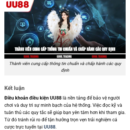
Thành viên cung cấp thông tin chuẩn và chấp hành các quy
định
Kết luận
Điều khoản điều kiện UU88
là nền tảng để bảo vệ người
chơi và duy trì sự minh bạch của hệ thống. Việc đọc kỹ và
tuân thủ các quy tắc sẽ giúp bạn yên tâm hơn khi tham gia.
Từ đó tránh rủi ro để tận hưởng trọn vẹn trải nghiệm cá
cược trực tuyến tại
UU88
.