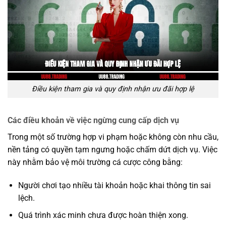
Điều kiện tham gia và quy định nhận ưu đãi hợp lệ
Các điều khoản về việc ngừng cung cấp dịch vụ
Trong một số trường hợp vi phạm hoặc không còn nhu cầu,
nền tảng có quyền tạm ngưng hoặc chấm dứt dịch vụ. Việc
này nhằm bảo vệ môi trường cá cược công bằng:
Người chơi tạo nhiều tài khoản hoặc khai thông tin sai
lệch.
Quá trình xác minh chưa được hoàn thiện xong.