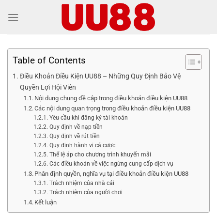
Table of Contents
Điều Khoản Điều Kiện UU88 – Những Quy Định Bảo Vệ
Quyền Lợi Hội Viên
Nội dung chung đề cập trong điều khoản điều kiện UU88
Các nội dung quan trọng trong điều khoản điều kiện UU88
Yêu cầu khi đăng ký tài khoản
Quy định về nạp tiền
Quy định về rút tiền
Quy định hành vi cá cược
Thể lệ áp cho chương trình khuyến mãi
Các điều khoản về việc ngừng cung cấp dịch vụ
Phân định quyền, nghĩa vụ tại điều khoản điều kiện UU88
Trách nhiệm của nhà cái
Trách nhiệm của người chơi
Kết luận