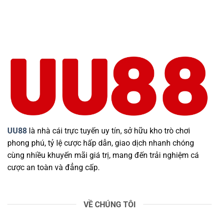
UU88
là nhà cái trực tuyến uy tín, sở hữu kho trò chơi
phong phú, tỷ lệ cược hấp dẫn, giao dịch nhanh chóng
cùng nhiều khuyến mãi giá trị, mang đến trải nghiệm cá
cược an toàn và đẳng cấp.
VỀ CHÚNG TÔI